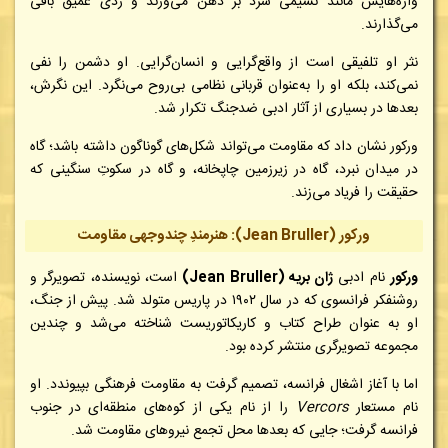
واژه‌هایش مانند نسیمی سرد بر ذهن می‌وزند و ردی عمیق باقی
می‌گذارند.
نثر او تلفیقی است از واقع‌گرایی و انسان‌گرایی. او دشمن را نفی
نمی‌کند، بلکه او را به‌عنوان قربانی نظامی بی‌روح می‌نگرد. این نگرش،
بعدها در بسیاری از آثار ادبی ضدجنگ تکرار شد.
ورکور نشان داد که مقاومت می‌تواند شکل‌های گوناگون داشته باشد؛ گاه
در میدان نبرد، گاه در زیرزمین چاپخانه، و گاه در سکوتِ سنگینی که
حقیقت را فریاد می‌زند.
ورکور (Jean Bruller): هنرمندِ چندوجهی مقاومت
ورکور
نام ادبی
ژان بریه (Jean Bruller)
است، نویسنده، تصویرگر و
روشنفکر فرانسوی که در سال ۱۹۰۲ در پاریس متولد شد. پیش از جنگ،
او به عنوان طراح کتاب و کاریکاتوریست شناخته می‌شد و چندین
مجموعه تصویرگری منتشر کرده بود.
اما با آغاز اشغال فرانسه، تصمیم گرفت به مقاومت فرهنگی بپیوندد. او
نام مستعار
Vercors
را از نام یکی از کوه‌های منطقه‌ای در جنوب
فرانسه گرفت؛ جایی که بعدها محل تجمع نیروهای مقاومت شد.