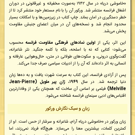
«خاموشی دریا» در سال ۱۹۴۲ به‌صورت مخفیانه و غیرقانونی در دوران
اشغال فرانسه منتشر شد. ورکور آن را با نام مستعار خود منتشر کرد تا از
خطر دستگیری در امان بماند. چاپ کتاب در زیرزمین‌ها و با امکانات بسیار
محدود انجام شد و نسخه‌های آن در میان اعضای جنبش مقاومت
پخش می‌شد.
این اثر، یکی از
اولین نمادهای فرهنگی مقاومت فرانسه
محسوب
می‌شود؛ کتابی که نه با اسلحه، بلکه با کلمه جنگید. نثر شاعرانه،
گفت‌وگوی درونی، و سکوت‌های طولانی در متن، حال‌وهوایی عارفانه و
انسانی به اثر داده‌اند که آن را از ادبیات سیاسی صرف جدا می‌کند.
پس از آزادی فرانسه، این کتاب به سرعت شهرت یافت و به ده‌ها زبان
دنیا ترجمه شد. در سال
۱۹۴۹
،
ژان پیر ملویل (Jean-Pierre
Melville)
فیلمی بر اساس آن ساخت که همچنان یکی از وفادارترین
اقتباس‌های ادبی سینمای فرانسه شناخته می‌شود.
زبان و سبک نگارش ورکور
زبان ورکور در «خاموشی دریا» آرام، شاعرانه و سرشار از حس است. او از
کمترین کلمات، بیشترین معنا را می‌سازد. هیچ‌گاه فریاد نمی‌زند، اما