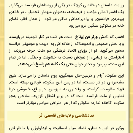
روایت داستان در خانه‌ای کوچک در یکی از روستاهای فرانسه می‌گذرد.
یک افسر آلمانی مؤدب و فرهیخته، به‌عنوان میهمانِ تحمیلی، در خانه‌ی
پیرمردی فرانسوی و برادرزاده‌اش ساکن می‌شود. از همان آغاز، فضای
خانه در سکوتی سنگین فرو می‌رود.
افسر، که نامش
ورنر فن اِبرناخ
است، هر شب در کنار شومینه می‌ایستد
و با لحنی صمیمی و اندوهناک از علاقه‌اش به ادبیات و موسیقی فرانسه
سخن می‌گوید. او از رؤیای اتحاد فرهنگی دو ملت حرف می‌زند، از
احترامش به زیبایی، از نفرتش نسبت به خشونت و جنگ. اما در تمام
این مدت، پیرمرد و دختر جوان
حتی یک کلمه هم پاسخ نمی‌دهند.
این سکوت، آرام و درعین‌حال سهمگین، روح داستان را می‌سازد. هیچ
مشاجره‌ای در کار نیست، اما در پس این سکوت، فریادی نهفته است:
فریاد مقاومت، کرامت، و وفاداری به سرزمین. در واقع، خاموشی دریا
تمثیلی از ملت فرانسه است که در برابر اشغال نازی‌ها، سلاحی به‌جز
سکوت آگاهانه ندارد؛ سکوتی که از هر اعتراض سیاسی مؤثرتر است.
نمادشناسی و لایه‌های فلسفی اثر
ورکور در این داستان، تضاد میان انسانیت و ایدئولوژی را با ظرافتی