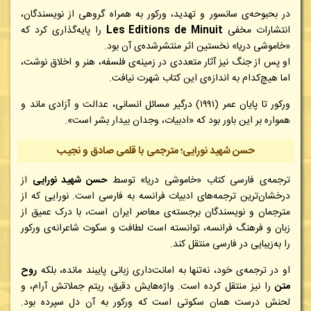
در بحبوحه‌ی سانسور و تهدید، ورکور به همراه گروهی از نویسندگان،
انتشارات مخفی
Les Éditions de Minuit
را پایه‌گذاری کرد که
«خاموشی دریا» نخستین اثر منتشرشده‌ی آن بود.
او پس از جنگ نیز آثار متعددی در زمینه‌ی فلسفه، هنر و اخلاق نوشت،
اما هیچ‌کدام به اندازه‌ی این کتاب شهرت نیافت.
ورکور تا پایان عمر (۱۹۹۱) درگیر مسائل انسانی، عدالت و آزادی ماند و
همواره بر این باور بود که «ادبیات، وجدان بیدار بشر است».
حسن شهید نورایی؛ مترجمی با قلمی صادق و نجیب
ترجمه‌ی فارسی کتاب «خاموشی دریا» توسط
حسن شهید نورایی
از
درخشان‌ترین ترجمه‌های ادبیات فرانسه به فارسی است. نورایی که از
مترجمان و نویسندگان برجسته‌ی معاصر ایران است، با درک عمیق از
زبان و فرهنگ فرانسه، توانسته است لطافت و سکوت شاعرانه‌ی ورکور
را به‌زیبایی در فارسی منتقل کند.
او در ترجمه‌ی خود، نه‌تنها به امانت‌داری زبانی پایبند مانده، بلکه
روح
متن
را نیز منتقل کرده است. واژه‌هایش دقیق، ریتم جملاتش آرام، و
لحنش درست همان سکوتی است که ورکور به آن دل سپرده بود.