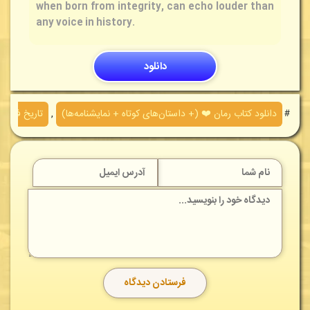
when born from integrity, can echo louder than
any voice in history.
دانلود
＃
دانلود کتاب رمان ❤️ (+ داستان‌های کوتاه + نمایشنامه‌ها)
,
تاریخ فرانس