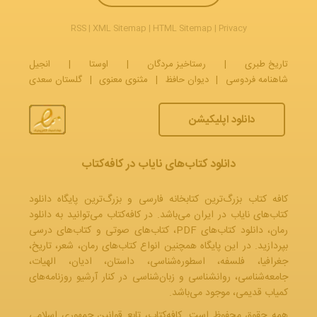
علم، سیاست، هنر، اخلاق و حتی زندگی روزمره انسان داشته است.
این دسته از کافه‌کتاب به کاربران کمک می‌کند تا با این میراث عظیم
RSS
|
XML Sitemap
|
HTML Sitemap
|
Privacy
فکری آشنا شوند و مسیرهای مختلف تفکر فلسفی را کشف کنند.
تاریخ طبری
|
رستاخیز مردگان
|
اوستا
|
انجیل
چرا مطالعه فلسفه اهمیت
شاهنامه فردوسی
|
دیوان حافظ
|
مثنوی معنوی
|
گلستان سعدی
دارد؟
دانلود اپلیکیشن
فلسفه تنها درباره پاسخ‌ها نیست؛ بیشتر درباره پرسش‌های درست
است. مطالعه فلسفه به کاربران کمک می‌کند تا:
دانلود کتاب‌های نایاب در کافه‌کتاب
تفکر انتقادی خود را تقویت کنند
مفروضات ذهنی خود را به چالش بکشند
کافه کتاب بزرگ‌ترین کتابخانه فارسی و بزرگ‌ترین پایگاه دانلود
جهان را عمیق‌تر و دقیق‌تر بفهمند
کتاب‌های نایاب در ایران می‌باشد. در کافه‌کتاب می‌توانید به
دانلود
استدلال منطقی را بیاموزند
رمان
، دانلود کتاب‌های PDF،
کتاب‌های صوتی
و
کتاب‌های درسی
اخلاق شخصی و اجتماعی خود را بازاندیشی کنند
بپردازید. در این پایگاه همچنین انواع کتاب‌های رمان، شعر، تاریخ،
ارتباط میان علم، دین، هنر و سیاست را درک کنند
جغرافیا، فلسفه، اسطوره‌شناسی، داستان، ادیان، الهیات،
دسته کتاب‌های فلسفه کافه‌کتاب دقیقاً با همین هدف طراحی شده
جامعه‌شناسی، روانشناسی و زبان‌شناسی در کنار آرشیو روزنامه‌های
است: گشودن افق‌های تازه برای اندیشیدن.
کمیاب قدیمی، موجود می‌باشد.
همه حقوق محفوظ است. کافه‌کتاب، تابع قوانین جمهوری‌ اسلامی