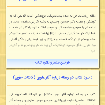
مقاله زرتشت، فرزانه سده بیست‌و‌یکم، پژوهشی است قدیمی که به
کوشش و همت دکتر حسین وحیدی به رشته نگارش درآمده است. در
ادامه آن را معرفی خواهیم کرد و سپس لینک دانلود رایگان آن خدمت
شما ارائه خواهد گردید. معرفی PDF زرتشت، فرزانه سده بیست‌و‌یکم
سده بیستم از دیدگاه فلسفه و فرزانش، زیر فرمانروایی هگل آلمانی
بود. تئوری هگل درمورد دیالکتیک، آن بود که هر پدیده‌ای تز و آنتی‌تز
خود...
خواندن بیشتر و دانلود کتاب
دانلود کتاب دو رساله درباره آثار علوی (کائنات جوّی)
کتاب دو رساله درباره آثار علوی مشتمل بر الرساله السنجریه فی
الکائنات العنصریه تالیف زین‌الدین عمر بن سهلان ساوجی، و رساله آثار