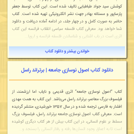
کوشش سید جواد طباطبایی تالیف شده است. این کتاب توسط جعفر
پارساپور و مستانه بهادر جهت نشر الکترونیکی تهیه شده است. کتاب
حاضر به صورت کامل و در چهار جلد، در ادامه آماده دریافت و دانلود
شما خواهد بود. معرفی کتاب فلسفه سیاسی انقلاب فرانسه این کتاب
اثری است در باب اشنایی و شناساندن فلسفه فرانسه و اروپا...
خواندن بیشتر و دانلود کتاب
دانلود کتاب اصول نوسازی جامعه | برتراند راسل
کتاب ”اصول نوسازی جامعه“ اثری قدیمی و نایاب اما ارزشمند، از
فیلسوف بزرگ معاصر، برتراند راسل می‌باشد. این کتاب به همت مهدی
افشار به فارسی ترجمه شده و در سال 1357 خورشیدی، منتشر گردیده
است. معرفی کتاب اصول نوسازی جامعه برتراند راسل، فیلسوف بزرگ
مسلط بر علوم انسانی، در این کتاب بیش از هر کتاب دیگری کوشیده
است تا به اعماق وجود انسان‌ها رفته و رفتار انسانی را بسنجد و...