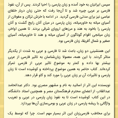
سپس ایرانیان به خود آمده و زبان پارسی را احیا کردند. پس از آن، نفوذ
فارسی بر عربی چیره شد و تا آن‌جا رفت که حتی زبان دربار خلفای
عباسی نیز برای مدتی فارسی گردید. در ادامه با خزش ترکان و مغولان از
آسیای میانه به خاورمیانه، زبان پارسی در میان آنان رایج گشت و آنان
پارسی را باخود به هند و مرزهای اروپای شرقی بردند. تا همین اواخر،
زبان میانجی اقوام گوناگون از آسیای میانه و هند تا خاورمیانه، آسیای
صغیر و شمال آفریقا، زبان فارسی بود.
این همنشینی دو زبان، باعث شد تا فارسی و عربی به شدت از یکدیگر
متاثر گردند. با این همه، معمولا زبان‌شناسان به تاثیر فارسی از عربی
بیشتر بها داده و کمتر به موضوع تاثیر عربی از فارسی تمرکز
کرده‌اند. کتاب حاضر به همین موضوع پرداخته و کوشیده است تا زبان
پارسی و تاثیرات آن بر زبان عربی را مورد کند و کاو قرار دهد.
نویسنده این اثر از اساتید به نام و مشهور مصری بود. دکتر عبدالحامد
عبدالقادر، از اعضای محترم فرهنگستان مصر و همچنین استاد دانشگاه،
در این کتاب کوشیده است تا به نفوذ زبان پارسی در عربی و تعریب
واژگانی با ریشه پارسی در زبان عربی و بومی‌سازی آن‌ها بپردازد.
برای مخاطب فارسی‌زبان این اثر بسیار مهم است. چرا که توسط یک