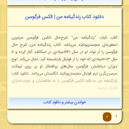
دانلود کتاب زندگینامه من | الکس فرگوسن
كتاب نایاب "زندگینامه من" شرح‌حال الكس فرگوسن سرمربی
اسطوره‌ای منچستريونايتد می‌باشد. كتاب زندگینامه من، شرح حال
فرگوسن را از تولد او در سال 1941ميلادی در اسكاتلند آغاز كرده و تا
سال 2013ميلادی كه خود را از فوتبال بازنشسته كرد، دنبال می‌كند. اوج
دوران درخشش فرگوسن سال‌های پرافتخار او بر روی نيمكت‌
سرمبری‌گری تيم فوتبال منچستريونايتد انگلستان می‌باشد. دانلود کتاب
زندگینامه من به قلم الكس فرگوسن را به علاقمندان و دوست‌داران
فوتبال توصيه...
خواندن بیشتر و دانلود کتاب
1
2