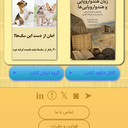
کانال دانلود کتاب
➤
گروه تبادل کتاب
➤
𝐢𝐧
ⓕ
𝕏
◙
➤
تماس با ما
قوانین و مقررات