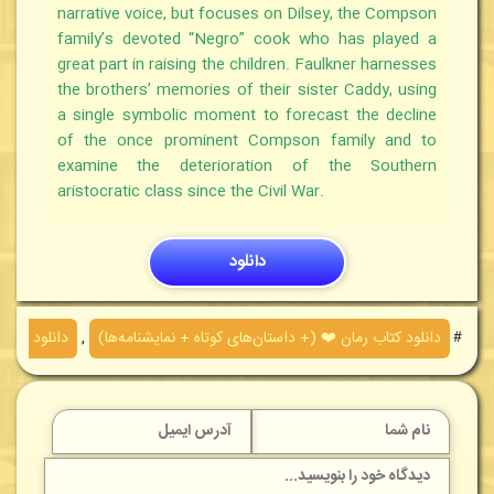
narrative voice, but focuses on Dilsey, the Compson
family’s devoted “Negro” cook who has played a
great part in raising the children. Faulkner harnesses
the brothers’ memories of their sister Caddy, using
a single symbolic moment to forecast the decline
of the once prominent Compson family and to
examine the deterioration of the Southern
aristocratic class since the Civil War.
دانلود
＃
دانلود کتاب رمان ❤️ (+ داستان‌های کوتاه + نمایشنامه‌ها)
,
دانلود کتاب‌