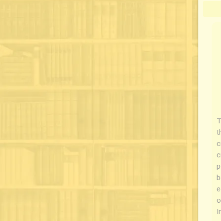
T
t
c
c
p
b
e
o
I