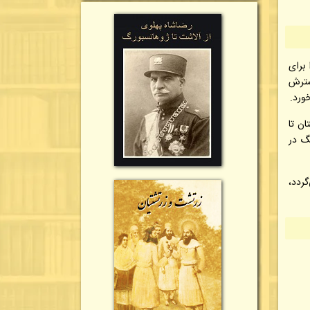
برای
سترش
ورد.
ان تا
گ در
گردد،