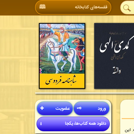
🕮
قفسه‌های کتابخانه
ورود
🗝
عضویت
✚
دانلود همه کتاب‌ها، یکجا
⭳
. این