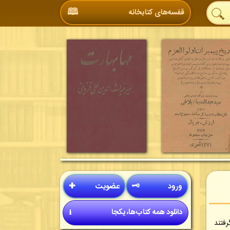
🕮
قفسه‌های کتابخانه
ورود
🗝
عضویت
✚
دانلود همه کتاب‌ها، یکجا
⭳
رفتند