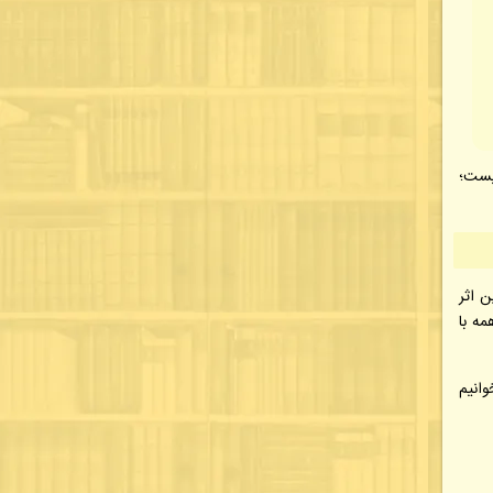
یست؛
 اثر
مه با
وانیم