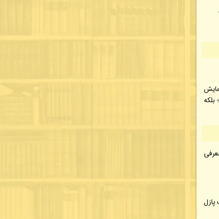
مایش
بلکه
عرفی
 پازل