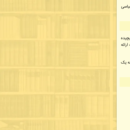
یاسی
یچیده
ارائه
ه یک