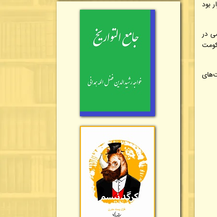
 بود
شی در
کومت
‌های