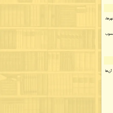
رها،
حسوب
آن‌ها