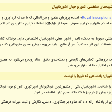
تیبه‌های سلطنتی آشور و جهان آشوربانیپال
Royal Inscription
» است؛ پروژه‌ای علمی و بین‌المللی که با هدف گردآوری و ا
نسخه‌های پژوهشی کتیبه‌های پادشاهان آشوری شکل گرفته است. بنابراین در این معرفی، هرجا از RINAP استفاده کردیم منظ
تی مربوط به پادشاه نامدار آشور، یعنی آشوربانیپال اختصاص دارد. برخلاف کتاب
ستند، این اثر مستقیماً سراغ منابع اولیه می‌رود؛ یعنی همان متن‌هایی که در
یحات پژوهشی، تحلیل‌های تاریخی و دسته‌بندی دقیق اسناد روبه‌رو می‌شود. به همین
ا در اختیار مخاطب قرار می‌دهد.
نیپال؛ پادشاهی که تاریخ را نوشت
ناخت. آشوربانیپال یکی از مشهورترین فرمانروایان امپراتوری آشور نو بود؛ فرمان
 بیش از هر چیز با کتابخانه عظیم نینوا شناخته می‌شود.
 از پادشاه ارائه داد که علاوه بر جنگاوری، دانش، نگارش و ثبت میراث فرهنگی ر