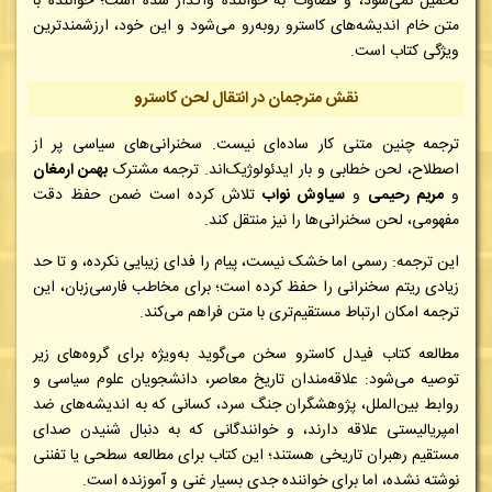
تحمیل نمی‌شود، و
قضاوت به خواننده واگذار شده است؛
خواننده با
متن خام اندیشه‌های کاسترو روبه‌رو می‌شود و این خود، ارزشمندترین
ویژگی کتاب است.
نقش مترجمان در انتقال لحن کاسترو
ترجمه چنین متنی کار ساده‌ای نیست. سخنرانی‌های سیاسی پر از
اصطلاح، لحن خطابی و بار ایدئولوژیک‌اند. ترجمه مشترک
بهمن ارمغان
و
مریم رحیمی
و
سیاوش نواب
تلاش کرده است ضمن حفظ دقت
مفهومی، لحن سخنرانی‌ها را نیز منتقل کند.
این ترجمه:
رسمی اما خشک نیست،
پیام را فدای زیبایی نکرده،
و تا حد
زیادی ریتم سخنرانی را حفظ کرده است؛
برای مخاطب فارسی‌زبان، این
ترجمه امکان ارتباط مستقیم‌تری با متن فراهم می‌کند.
مطالعه کتاب فیدل کاسترو سخن می‌گوید به‌ویژه برای گروه‌های زیر
توصیه می‌شود:
علاقه‌مندان تاریخ معاصر،
دانشجویان علوم سیاسی و
روابط بین‌الملل،
پژوهشگران جنگ سرد،
کسانی که به اندیشه‌های ضد
امپریالیستی علاقه دارند، و
خوانندگانی که به دنبال شنیدن صدای
مستقیم رهبران تاریخی هستند؛
این کتاب برای مطالعه سطحی یا تفننی
نوشته نشده، اما برای خواننده جدی بسیار غنی و آموزنده است.