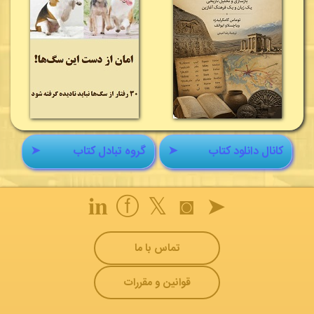
کانال دانلود کتاب
➤
گروه تبادل کتاب
➤
𝐢𝐧
ⓕ
𝕏
◙
➤
تماس با ما
قوانین و مقررات