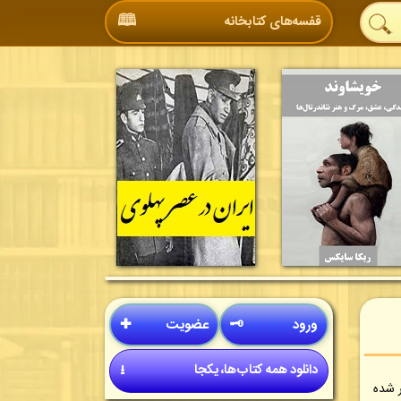
🕮
قفسه‌های کتابخانه
ورود
🗝
عضویت
✚
دانلود همه کتاب‌ها، یکجا
⭳
ر شده