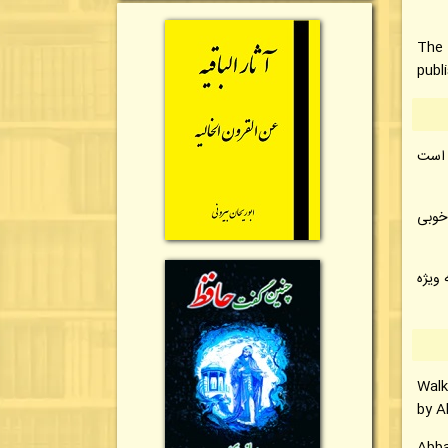
The
publ
ی است
خوبی
 ویژه
Walk
by A