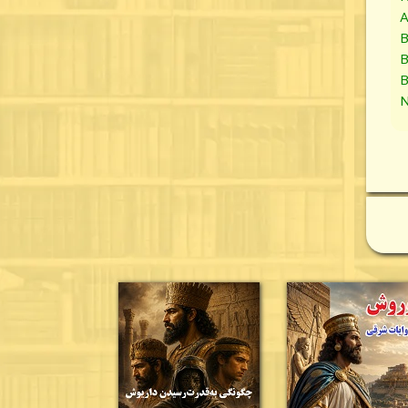
A
B
B
B
N