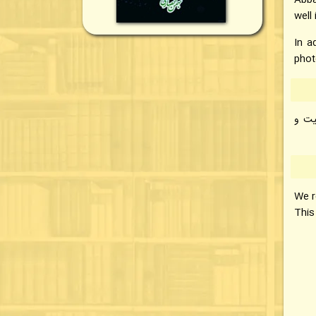
Abba
well 
In a
phot
یت و
We r
This