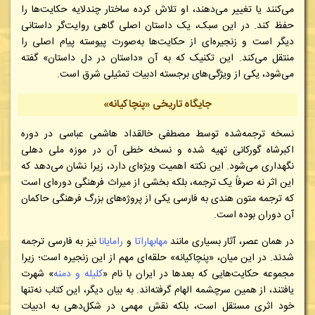
می‌کنند یا تغییر می‌دهند، او تلاش کرده ساختار چندلایه حکایت‌ها را
حفظ کند. در این سبک، یک داستان اصلی گاهی روایت‌گر داستانی
دیگر است و زنجیره‌ای از حکایت‌ها به‌صورت پیوسته پیام اصلی را
منتقل می‌کند. این تکنیک که به آن «داستان در دل داستان» گفته
می‌شود، یکی از ویژگی‌های برجسته ادبیات تمثیلی شرق است.
جایگاه تاریخی «پنچاکیانه»
نسخه ترجمه‌شده توسط مصطفی خالقداد هاشمی عباسی در دوره
اکبرشاه گورکانی تهیه شده و نسخه خطی آن در موزه ملی دهلی
نگهداری می‌شود. این نکته اهمیت ویژه‌ای دارد، زیرا نشان می‌دهد که
این اثر نه صرفاً یک ترجمه، بلکه بخشی از میراث فرهنگی دوره‌ای است
که ترجمه متون هندی به فارسی یکی از پروژه‌های بزرگ فرهنگی حاکمان
آن دوران بوده است.
در همان عصر، آثار بسیاری مانند
مهابهاراتا
و
رامایانا
نیز به فارسی ترجمه
شدند. در این میان، «پنچاکیانه» حلقه‌ای مهم از این زنجیره است؛ زیرا
مجموعه حکایت‌هایی که بعدها در ایران با نام «
کلیله و دمنه
» شهرت
یافتند، از همین سرچشمه الهام گرفته‌اند. به بیان دیگر، این کتاب نه‌تنها
خود اثری مستقل است، بلکه نقش مهمی در شکل‌دهی به ادبیات