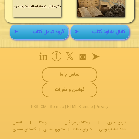
کانال دانلود کتاب
➤
گروه تبادل کتاب
➤
𝐢𝐧
ⓕ
𝕏
◙
➤
تماس با ما
قوانین و مقررات
RSS
|
XML Sitemap
|
HTML Sitemap
|
Privacy
تاریخ طبری
|
رستاخیز مردگان
|
اوستا
|
انجیل
شاهنامه فردوسی
|
دیوان حافظ
|
مثنوی معنوی
|
گلستان سعدی