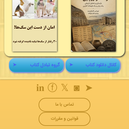
کانال دانلود کتاب
➤
گروه تبادل کتاب
➤
𝐢𝐧
ⓕ
𝕏
◙
➤
تماس با ما
قوانین و مقررات