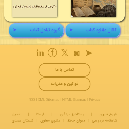
کانال دانلود کتاب
➤
گروه تبادل کتاب
➤
𝐢𝐧
ⓕ
𝕏
◙
➤
تماس با ما
قوانین و مقررات
RSS
|
XML Sitemap
|
HTML Sitemap
|
Privacy
تاریخ طبری
|
رستاخیز مردگان
|
اوستا
|
انجیل
شاهنامه فردوسی
|
دیوان حافظ
|
مثنوی معنوی
|
گلستان سعدی