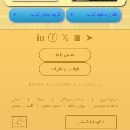
کانال دانلود کتاب
➤
گروه تبادل کتاب
➤
𝐢𝐧
ⓕ
𝕏
◙
➤
تماس با ما
قوانین و مقررات
RSS
|
XML Sitemap
|
HTML Sitemap
|
Privacy
تاریخ طبری
|
رستاخیز مردگان
|
اوستا
|
انجیل
شاهنامه فردوسی
|
دیوان حافظ
|
مثنوی معنوی
|
گلستان سعدی
دانلود اپلیکیشن