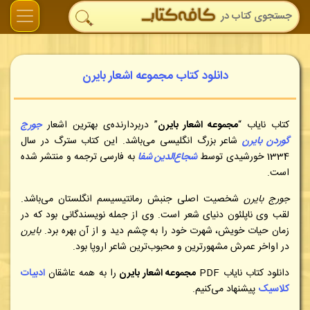
دانلود کتاب مجموعه اشعار بایرن
کتاب نایاب “
مجموعه اشعار بایرن
” دربردارنده‌ی بهترین اشعار
جورج
گوردن بایرن
شاعر بزرگ انگلیسی می‌باشد. این کتاب سترگ در سال
1334 خورشیدی توسط
شجاع‌الدین شفا
به فارسی ترجمه و منتشر شده
است.
جورج بایرن
شخصیت اصلی جنبش رمانتیسیسم انگلستان می‌باشد.
لقب وی ناپلئون دنیای شعر است. وی از جمله نویسندگانی بود که در
زمان حیات خویش، شهرت خود را به چشم دید و از آن بهره برد.
بایرن
در اواخر عمرش مشهورترین و محبوب‌ترین شاعر اروپا بود.
دانلود کتاب نایاب
PDF
مجموعه اشعار بایرن
را به همه عاشقان
ادبیات
کلاسیک
پیشنهاد می‌کنیم.