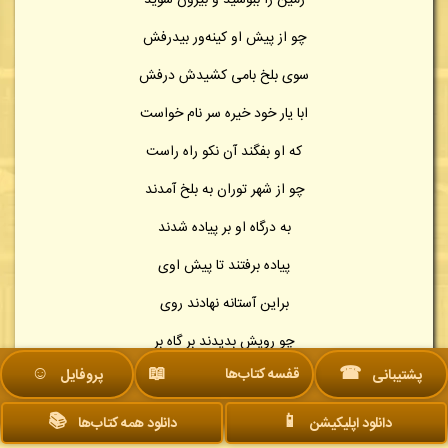
زمین را ببوسید و بیرون شوید
چو از پیش او کینه‌ور بیدرفش
سوی بلخ بامی کشیدش درفش
ابا یار خود خیره سر نام خواست
که او بفگند آن نکو راه راست
چو از شهر توران به بلخ آمدند
به درگاه او بر پیاده شدند
پیاده برفتند تا پیش اوی
براین آستانه نهادند روی
چو رویش بدیدند بر گاه بر
☺︎
📖
☎
قفسه کتاب‌ها
پشتیبانی
پروفایل
چو خورشید و تیر از بر ماه بر
نیایش نمودند چون بندگان
📚
📱
دانلود اپلیکیشن
دانلود همه کتاب‌ها