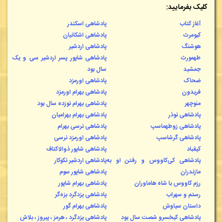
کلیک بفرمایید:
آغاز کتاب
پادشاهی اسکندر
کیومرث
پادشاهی اشکانیان
هوشنگ
پادشاهی اردشیر
طهمورث
پادشاهی شاپور پسر اردشیر سی و یک
جمشید
سال بود
ضحاک
پادشاهی اورمزد
فریدون
پادشاهی بهرام اورمزد
منوچهر
پادشاهی بهرام نوزده سال بود
پادشاهی نوذر
پادشاهی بهرام بهرامیان
پادشاهی زوطهماسپ
پادشاهی نرسی بهرام
پادشاهی گرشاسپ
پادشاهی اورمزد نرسی
کیقباد
پادشاهی شاپور ذوالاکتاف
پادشاهی کی‌کاووس و رفتن او به
پادشاهی اردشیر نکوکار
مازندران
پادشاهی شاپور سوم
رزم کاووس با شاه هاماوران
پادشاهی بهرام شاپور
رستم و سهراب
پادشاهی یزدگرد بزه‌گر
داستان سیاوش
پادشاهی بهرام گور
پادشاهی کیخسرو شصت سال بود
پادشاهی یزدگرد ، هرمز ، پیروز ، بلاش