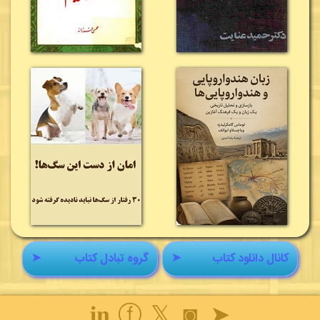
کانال دانلود کتاب
➤
گروه تبادل کتاب
➤
𝐢𝐧
ⓕ
𝕏
◙
➤