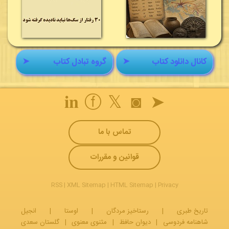
کانال دانلود کتاب
➤
گروه تبادل کتاب
➤
𝐢𝐧
ⓕ
𝕏
◙
➤
تماس با ما
قوانین و مقررات
RSS
|
XML Sitemap
|
HTML Sitemap
|
Privacy
تاریخ طبری
|
رستاخیز مردگان
|
اوستا
|
انجیل
شاهنامه فردوسی
|
دیوان حافظ
|
مثنوی معنوی
|
گلستان سعدی