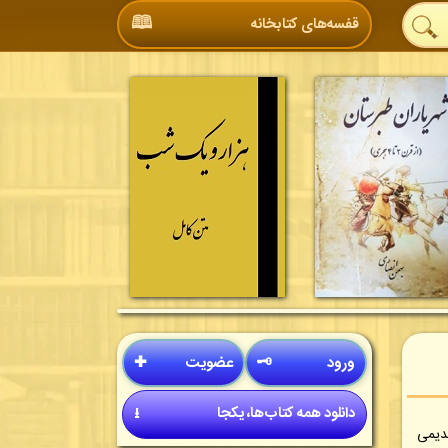
🕮
قفسه‌های کتابخانه
ورود
🗝
عضویت
✚
دانلود همه کتاب‌ها، یکجا
⭳
های قدیمی