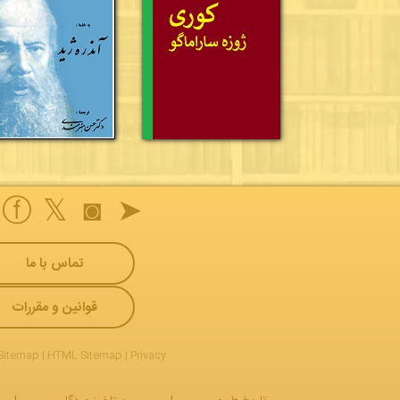
ⓕ
𝕏
◙
➤
تماس با ما
قوانین و مقررات
Sitemap
|
HTML Sitemap
|
Privacy