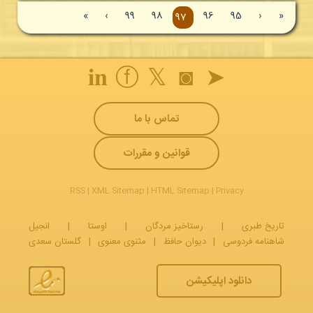
»
›
99
98
96
95
‹
«
97
𝐢𝐧
ⓕ
𝕏
◙
➤
تماس با ما
قوانین و مقررات
RSS
|
XML Sitemap
|
HTML Sitemap
|
Privacy
تاریخ طبری
|
رستاخیز مردگان
|
اوستا
|
انجیل
شاهنامه فردوسی
|
دیوان حافظ
|
مثنوی معنوی
|
گلستان سعدی
دانلود اپلیکیشن