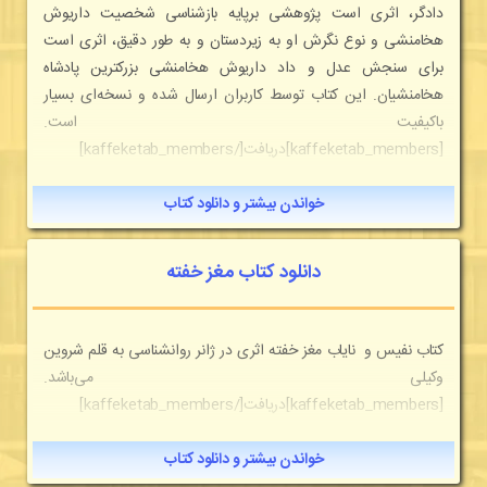
دادگر، اثری است پژوهشی برپایه بازشناسی شخصیت داریوش
هخامنشی و نوع نگرش او به زیردستان و به طور دقیق، اثری است
برای سنجش عدل و داد داریوش هخامنشی بزرکترین پادشاه
هخامنشیان. این کتاب توسط کاربران ارسال شده و نسخه‌ای بسیار
باکیفیت است.
[kaffeketab_members]دریافت[/kaffeketab_members]
خواندن بیشتر و دانلود کتاب
دانلود کتاب مغز خفته
كتاب نفیس و نایاب مغز خفته اثری در ژانر روانشناسی به قلم شروین
وکیلی می‌باشد.
[kaffeketab_members]دریافت[/kaffeketab_members]
خواندن بیشتر و دانلود کتاب