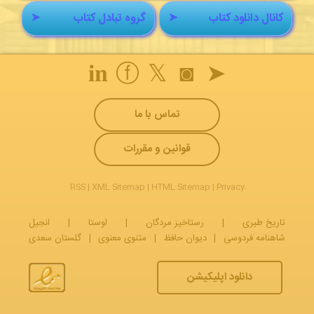
کانال دانلود کتاب
➤
گروه تبادل کتاب
➤
𝐢𝐧
ⓕ
𝕏
◙
➤
تماس با ما
قوانین و مقررات
RSS
|
XML Sitemap
|
HTML Sitemap
|
Privacy
تاریخ طبری
|
رستاخیز مردگان
|
اوستا
|
انجیل
شاهنامه فردوسی
|
دیوان حافظ
|
مثنوی معنوی
|
گلستان سعدی
دانلود اپلیکیشن