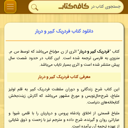
دانلود کتاب فردریک کبیر و دربار
کتاب “
فردریک کبیر و دربار
” اثری از
ن. مولباخ
می‌باشد که توسط
س. م.
منزوی
به فارسی ترجمه شده است. این کتاب در حدود شصت سال
پیش منتشر شده است و اثری بسیار نایاب می‌باشد
.
معرفی کتاب فردریک کبیر و دربار
این کتاب شرح زندگانی و دوران سلطنت فردریک کبیر به قلم لوئیز
ملباخ، شرح‌حال‌نویس و مورخ مشهور می‌باشد که آثارش زینت‌بخش
کتابخانه‌های دنیاست.
ملباخ قسمتی از اخلاق پادشاه پروس و درباریان را با قلمی شیوا و
عباراتی روان و گیرنده، شرح داده و مترجم نیز با زحمت و ذوق شایانی
از عهده ترجمه آن برآمده است.