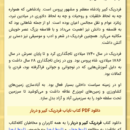
فردریک کبیر پادشاه معظم و مشهور پروس است. پادشاهی که همواره
چه به لحاظ خلقیات و روحیات و چه به لحاظ دلاوری در میادین نبرد،
زبانزد عوام و نقل مجالس اعیان بوده است. او از جمله شاهانی بود که
به فلسفه و دانش نیز اهمیت می‌داد و با فلاسفه بزرگ عصر خویش
مکاتبه می‌کرد. همچنین فردریک در شعر و ادب و موسیقی نیز دستی بر
آتش داشت.
فردریک در سال 1740 میلادی تاجگذاری کرد و تا پایان عمرش در سال
1786 میلادی، شاه پروس بود. وی در زمان تاجگذاری 28 سال داشت و
به دلیل آموزش‌هایی که در نوجوانی و جوانی فراگرفته بود، فردی با
کمالات بود.
او در زمینه سیاست داخلی بسیار فعال بود. به آبادسازی زمین‌های
کشاورزی و زمین‌های لم‌یزرع علاقه داشت و می‌کوشید تا سرزمین
تحت سلطه خود را به سرزمینی آباد و آزاد بدل سازد.
دانلود PDF کتاب نایاب فردریک کبیر و دربار
دانلود کتاب
فردریک کبیر و دربار
را به همه کاربران و مخاطبان کافه‌کتاب
که علاقمند به مطالعه
تاریخ جهان
و
تاریخ اروپا
-به خصوص
تاریخ اروپا