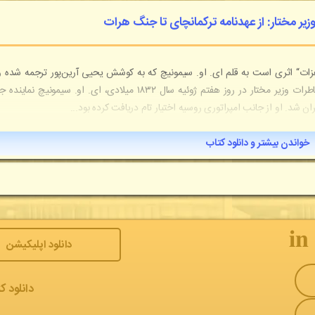
زیر مختار: از عهدنامه ترکمانچای تا جنگ هرات
 هزات“ اثری است به قلم ای. او. سیمونیچ که به کوشش یحیی آرین‌پور ترجمه شده و
سال ۱۳۵۳ خورشیدی منتشرگردیده است. معرفی کتاب خاطرات وزیر مختار در روز هفتم ژوئیه سال ۱۸۳۲ میلادی، ای. او. سیمونیچ 
ن شد. او از جانب امپراتوری روسیه اختیار تام دریافت کرده بود...
خواندن بیشتر و دانلود کتاب
𝐢𝐧
دانلود اپلیکیشن
دانلود ک