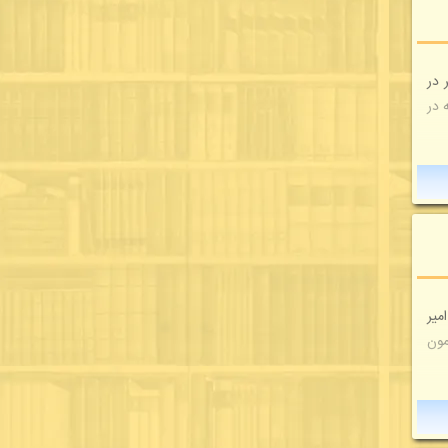
 در
د که در
میر
مون