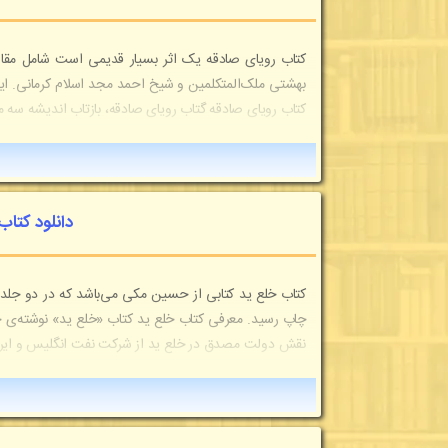
کتاب رویای صادقه یک اثر بسیار قدیمی است شامل مقالا
بهشتی ملک‌المتکلمین و شیخ احمد مجد اسلام کرمانی. ا
کتاب رویای صادقه گتاب رویای صادقه، بازتاب اندیشه سه م
دانلود کتا
کتاب خلع ید کتابی از حسین مکی می‌باشد که در دو جل
چاپ رسید. معرفی کتاب خلع ید کتاب «خلع ید» نوشته‌ی 
نقش دولت مصدق در خلع ید از شرکت نفت انگلیس و ایرا