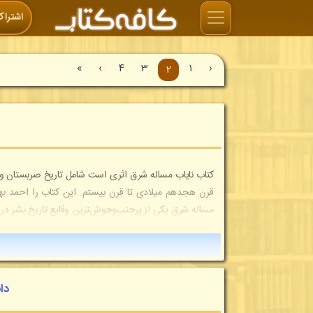
اشتراک
»
›
4
3
1
‹
2
کتاب نایاب مساله شرق اثری است شامل تاریخ صربستان و مص
مساله شرق یکی از پرجنب‌و‌جوش‌ترین وقایع تاریخ بشر در د
دا