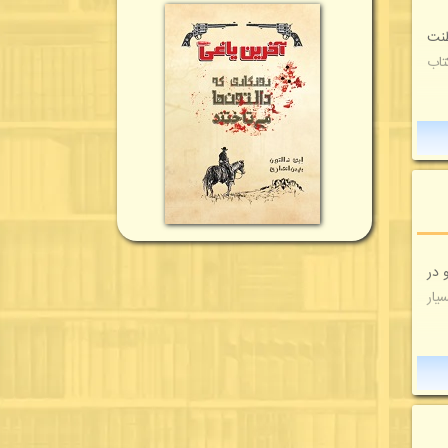
طنت
تاب
 در
یار