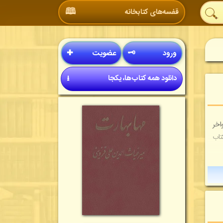
🕮
قفسه‌های کتابخانه
ورود
🗝
عضویت
✚
دانلود همه کتاب‌ها، یکجا
⭳
اخر
شد. معرفی کتاب