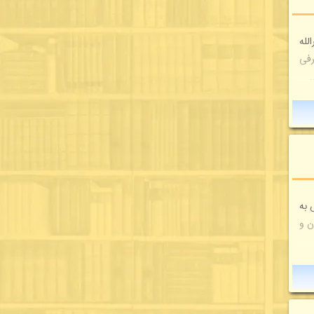
لله
رفی
.
 به
ن و