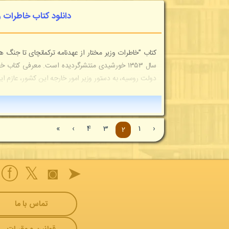
دانلود کتاب خاطرات و
کتاب ”خاطرات وزیر مختار از عهدنامه ترکمانچای تا جنگ
دولت روسیه، به دستور وزیر امور خارجه این کشور، عازم ایرا
»
›
4
3
1
‹
2
ⓕ
𝕏
◙
➤
تماس با ما