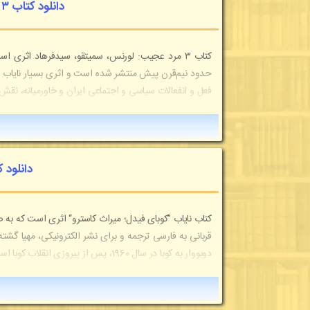
دانلود کتاب ۳ مرد عجیب: لورنس، سمیتقو، سیدفرهاد
کتاب ۳ مرد عجیب: لورنس، سمیتقو، سیدفرهاد اثری
فعل و انفعالات سیاسی و اجتماعی ایران و خاورمیانه، نقش
دانلود 
کتاب نایاب ”کوبای فیدل؛ میراث کاسترو“ اثری است که به 
قربانی به فارسی ترجمه و برای نشر الکترونیکی، مهیا گ
دوبووار به کوبا در سال 1960، پس از پیروزی انقلاب کوبا است. آن‌ها در آن زمان دعوت شدند تا از نزدیک روند انقلاب کوبا...