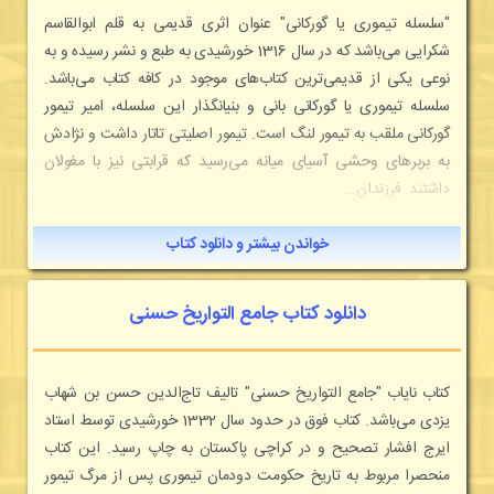
"سلسله تیموری یا گورکانی" عنوان اثری قدیمی به قلم ابوالقاسم
شکرایی می‌باشد که در سال 1316 خورشیدی به طبع و نشر رسیده و به
نوعی یکی از قدیمی‌ترین کتاب‌های موجود در کافه کتاب می‌باشد.
سلسله تیموری یا گورکانی بانی و بنیانگذار این سلسله، امیر تیمور
گورکانی ملقب به تیمور لنگ است. تیمور اصلیتی تاتار داشت و نژادش
به بربرهای وحشی آسیای میانه می‌رسید که قرابتی نیز با مغولان
داشتند. فرزندان...
خواندن بیشتر و دانلود کتاب
دانلود کتاب جامع التواریخ حسنی
کتاب نایاب "جامع التواریخ حسنی" تالیف تاج‌الدین حسن بن شهاب
یزدی می‌باشد. کتاب فوق در حدود سال 1332 خورشیدی توسط استاد
ایرج افشار تصحیح و در کراچی پاکستان به چاپ رسید. این کتاب
منحصرا مربوط به تاریخ حکومت دودمان تیموری پس از مرگ تیمور