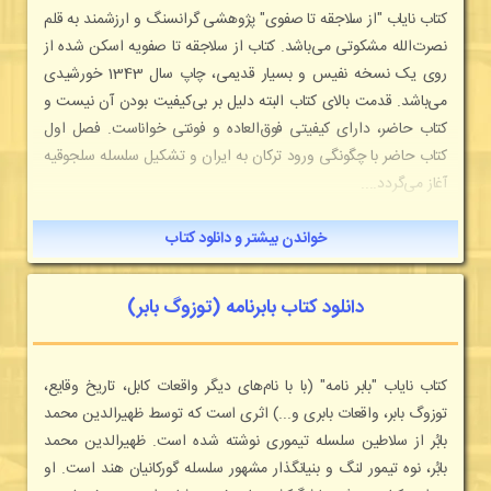
کتاب نایاب "از سلاجقه تا صفوی" پژوهشی گرانسنگ و ارزشمند به قلم
نصرت‌الله مشکوتی می‌باشد. کتاب از سلاجقه تا صفویه اسکن شده از
روی یک نسخه نفیس و بسیار قدیمی، چاپ سال 1343 خورشیدی
می‌باشد. قدمت بالای کتاب البته دلیل بر بی‌کیفیت بودن آن نیست و
کتاب حاضر، دارای کیفیتی فوق‌العاده و فونتی خواناست. فصل اول
کتاب حاضر با چگونگی ورود ترکان به ایران و تشکیل سلسله سلجوقیه
آغاز می‌گردد....
خواندن بیشتر و دانلود کتاب
دانلود کتاب بابرنامه (توزوگ بابر)
کتاب نایاب "بابر نامه" (با با نام‌های دیگر واقعات کابل، تاریخ وقایع،
توزوگ بابر، واقعات بابری و...) اثری است که توسط ظهیرالدین محمد
بابُر از سلاطین سلسله تیموری نوشته شده است. ظهیرالدین محمد
بابُر، نوه تیمور لنگ و بنیانگذار مشهور سلسله گورکانیان هند است. او