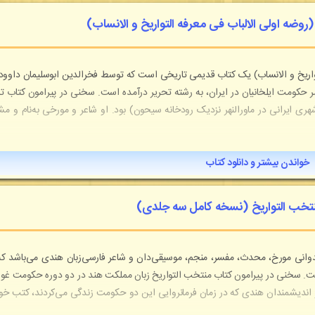
 (روضه اولی الالباب فی معرفه التواریخ و الانساب)
لتواریخ و الانساب) یک کتاب قدیمی تاریخی است که توسط فخرالدین ابوسلیمان داوود
 حکومت ایلخانیان در ایران، به رشته تحریر درآمده است. سخنی در پیرامون کتاب تا
هری ایرانی در ماورالنهر نزدیک رودخانه سیحون) بود. او شاعر و مورخی به‌نام و مش
خواندن بیشتر و دانلود کتاب
نتخب التواریخ (نسخه کامل سه جلدی)
 بدوانی مورخ، محدث، مفسر، منجم، موسیقی‌دان و شاعر فارسی‌زبان هندی می‌باشد که
ت. سخنی در پیرامون کتاب منتخب التواریخ زبان مملکت هند در دو دوره حکومت غور
و اندیشمندان هندی که در زمان فرمانروایی این دو حکومت زندگی می‌کردند، کتب خود