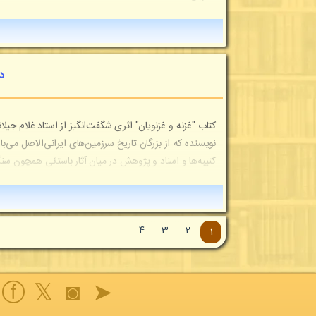
د
نویسنده که از بزرگان تاریخ سرزمین‌های ایرانی‌الاصل می‌باش
کتیبه‌ها و اسناد و پژوهش در میان آثار باستانی همچون س
4
3
2
1
ⓕ
𝕏
◙
➤