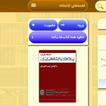
🕮
قفسه‌های کتابخانه
ورود
🗝
عضویت
✚
دانلود همه کتاب‌ها، یکجا
⭳
یدی در افغانستان به
های