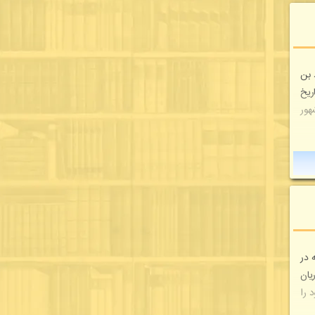
 بن
ریخ
هور
 در
یان
 را