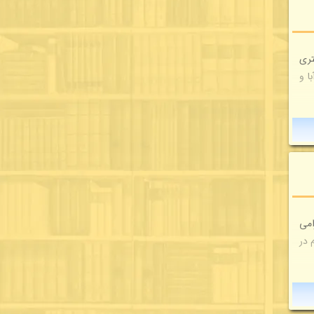
تری
ا و
امی
 در