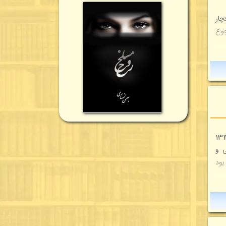
چار
جوع
 از اول اسلام تا انقراض زندیه" اثر مشهور از پاول هرن می‌باشد که توسط دکتر رضاشاده شفق در سال 1314
ی و
بود