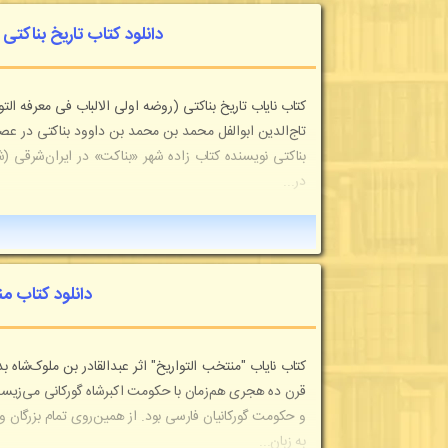
دانلود کتاب تاریخ بناکتی
کتاب نایاب تاریخ بناکتی (روضه اولی الالباب فی معرفه ا
تاج‌الدین ابوالفل محمد بن محمد بن داوود بناکتی در عصر
بناکتی نویسنده کتاب زاده شهر «بناکت» در ایران‌شرقی (ش
در...
دانلود کتاب م
کتاب نایاب "منتخب التواریخ" اثر عبدالقادر بن ملوک‌شاه
قرن ده هجری هم‌زمان با حکومت اکبرشاه گورکانی می‌زیس
و حکومت گورکانیان فارسی بود. از همین‌روی تمام بزرگان 
به زبان...