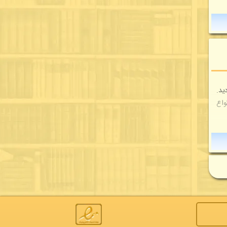
نتشر گردید.
واع