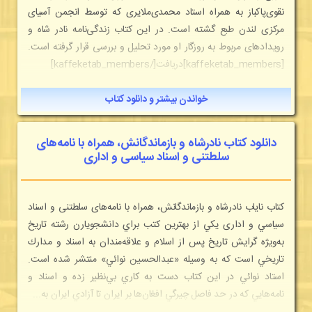
نقوی‌پاكباز به همراه استاد محمدی‌ملايری كه توسط انجمن‌ آسيای‌
مركزی‌ لندن طبع گشته است. در اين كتاب زندگی‌نامه نادر شاه و
رويدادهای مربوط به روزگار او مورد تحليل و بررسی قرار گرفته است.
[kaffeketab_members]دریافت[/kaffeketab_members]
خواندن بیشتر و دانلود کتاب
دانلود کتاب نادرشاه و بازماندگانش، همراه با نامه‌هاى
سلطتنى و اسناد سیاسى و ادارى
کتاب نایاب نادرشاه و بازماندگانش، همراه با نامه‌هاى سلطتنى و اسناد
سياسي و ادارى يكي از بهترين كتب براي دانشجويارن رشته تاريخ
به‌ويژه گرايش تاريخ پس از اسلام و علاقه‌مندان به اسناد و مدارك
تاريخي است كه به وسيله «عبدالحسين نوائي» منتشر شده است.
استاد نوائي در اين كتاب دست به كاري بي‌نظير زده و اسناد و
نامه‌هايي كه در حد فاصل چيرگي افغان‌ها بر ايران تا آزادي ايران به...