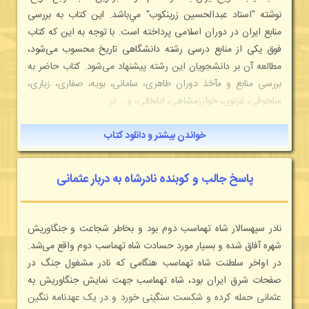
نوشته "استاد عبدالحسين زرينكوب" مي‌باشد. اين كتاب به بررسی
منابع ايران در دوران اسلامی پرداخته است. با توجه به اين كه كتاب
فوق يكی از منابع درسی رشته دانشگاهی تاريخ محسوب می‌شود،
مطالعه آن بر دانشجويان اين رشته پيشنهاد می‌شود. كتاب حاضر به
بررسی منابع و مآخذ دوران طاهری، سامانی، بويه، صفاری، زياری،
سلجوقی، غزنوی، خوارزمشاهی، ايلخانی، و... در...
خواندن بیشتر و دانلود کتاب
پاسخ جالب و کوبنده نادرشاه به دربار عثمانی
نادر سپهسالار شاه تهماسب دوم بود و بخاطر شجاعت و جنگاوریش
شهره آفاق شده و بسیار مورد حسادت شاه تهماسب دوم واقع می‌شد.
در اواخر سلطنت شاه تهماسب هنگامی که نادر مشغول جنگ در
صفحات شرق ایران بود، شاه تهماسب جهت نمایش جنگاوریش به
عثمانی حمله کرده و شکست سنگینی خورد و در یک عهدنامه ننگین