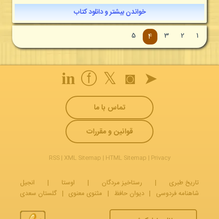
خواندن بیشتر و دانلود کتاب
5
3
2
1
4
𝐢𝐧
ⓕ
𝕏
◙
➤
تماس با ما
قوانین و مقررات
RSS
|
XML Sitemap
|
HTML Sitemap
|
Privacy
تاریخ طبری
|
رستاخیز مردگان
|
اوستا
|
انجیل
شاهنامه فردوسی
|
دیوان حافظ
|
مثنوی معنوی
|
گلستان سعدی