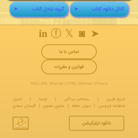
کانال دانلود کتاب
➤
گروه تبادل کتاب
➤
𝐢𝐧
ⓕ
𝕏
◙
➤
تماس با ما
قوانین و مقررات
RSS
|
XML Sitemap
|
HTML Sitemap
|
Privacy
تاریخ طبری
|
رستاخیز مردگان
|
اوستا
|
انجیل
شاهنامه فردوسی
|
دیوان حافظ
|
مثنوی معنوی
|
گلستان سعدی
دانلود اپلیکیشن