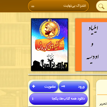
اشتراک بی‌نهایت
∞
ورود
🗝
عضویت
✚
دانلود همه کتاب‌ها، یکجا
⭳
حریر