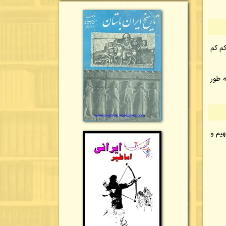
کم کم
ه طور
هیم و