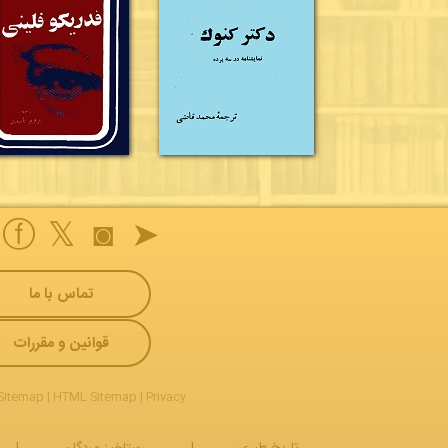
ⓕ
𝕏
◙
➤
تماس با ما
قوانین و مقررات
Sitemap
|
HTML Sitemap
|
Privacy