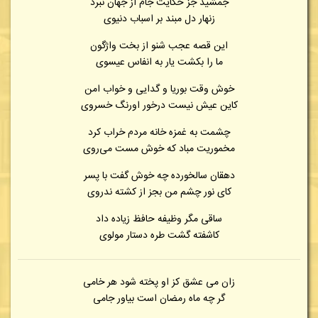
جمشید جز حکایت جام از جهان نبرد
زنهار دل مبند بر اسباب دنیوی
این قصه عجب شنو از بخت واژگون
ما را بکشت یار به انفاس عیسوی
خوش وقت بوریا و گدایی و خواب امن
کاین عیش نیست درخور اورنگ خسروی
چشمت به غمزه خانه مردم خراب کرد
مخموریت مباد که خوش مست می‌روی
دهقان سالخورده چه خوش گفت با پسر
کای نور چشم من بجز از کشته ندروی
ساقی مگر وظیفه حافظ زیاده داد
کاشفته گشت طره دستار مولوی
زان می عشق کز او پخته شود هر خامی
گر چه ماه رمضان است بیاور جامی