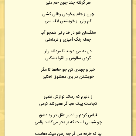
سر گرفته چند چون خم دنی
چون ز جام بیخودی رطلی کشی
کم زنی از خویشتن لاف منی
سنگسان شو در قدم نی همچو آب
جمله رنگ آمیزی و تردامنی
دل به می دربند تا مردانه وار
گردن سالوس و تقوا بشکنی
خیز و جهدی کن چو حافظ تا مگر
خویشتن در پای معشوق افکنی
ز دلبرم که رساند نوازش قلمی
کجاست پیک صبا گر همی‌کند کرمی
قیاس کردم و تدبیر عقل در ره عشق
چو شبنمی است که بر بحر می‌کشد رقمی
بیا که خرقه من گر چه رهن میکده‌هاست