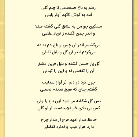
رفتم به باغ صبحدمی تا چنم گلی
آمد به گوش ناگهم آواز بلبلی
مسکین چو من به عشق گلی گشته مبتلا
و اندر چمن فکنده ز فریاد غلغلی
می‌گشتم اندر آن چمن و باغ دم به دم
می‌کردم اندر آن گل و بلبل تاملی
گل یار حسن گشته و بلبل قرین عشق
آن را تفضلی نه و این را تبدلی
چون کرد در دلم اثر آواز عندلیب
گشتم چنان که هیچ نماندم تحملی
بس گل شکفته می‌شود این باغ را ولی
کس بی بلای خار نچیده‌ست از او گلی
حافظ مدار امید فرج از مدار چرخ
دارد هزار عیب و ندارد تفضلی