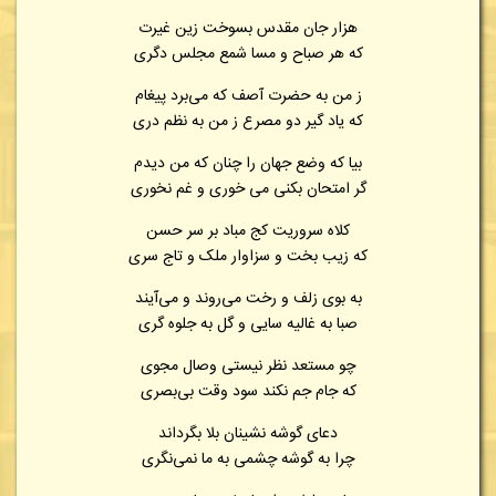
هزار جان مقدس بسوخت زین غیرت
که هر صباح و مسا شمع مجلس دگری
ز من به حضرت آصف که می‌برد پیغام
که یاد گیر دو مصرع ز من به نظم دری
بیا که وضع جهان را چنان که من دیدم
گر امتحان بکنی می خوری و غم نخوری
کلاه سروریت کج مباد بر سر حسن
که زیب بخت و سزاوار ملک و تاج سری
به بوی زلف و رخت می‌روند و می‌آیند
صبا به غالیه سایی و گل به جلوه گری
چو مستعد نظر نیستی وصال مجوی
که جام جم نکند سود وقت بی‌بصری
دعای گوشه نشینان بلا بگرداند
چرا به گوشه چشمی به ما نمی‌نگری