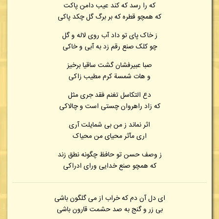
که را رسد که کند عیب دامن پاکت
که همچو قطره که بر برگ گل چکد پاکی
ز خاک پای تو داد آب روی لاله و گل
چو کلک صنع رقم زد به آبی و خاکی
صبا عبیرفشان گشت ساقیا برخیز
و هات شمسة کرم مطیب زاکی
دع التکاسل تغنم فقد جری مثل
که زاد راهروان چستی است و چالاکی
اثر نماند ز من بی شمایلت آری
اری مآثر محیای من محیاک
ز وصف حسن تو حافظ چگونه نطق زند
که همچو صنع خدایی ورای ادراکی
ای دل آن دم که خراب از می گلگون باشی
بی زر و گنج به صد حشمت قارون باشی