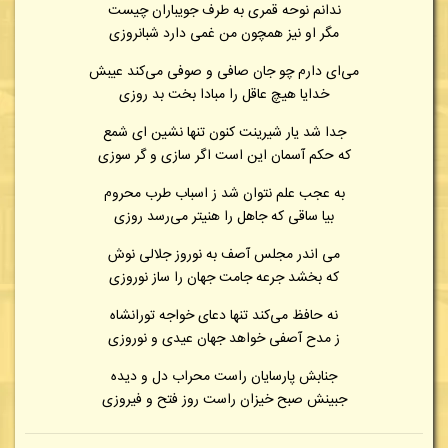
ندانم نوحه قمری به طرف جویباران چیست
مگر او نیز همچون من غمی دارد شبانروزی
می‌ای دارم چو جان صافی و صوفی می‌کند عیبش
خدایا هیچ عاقل را مبادا بخت بد روزی
جدا شد یار شیرینت کنون تنها نشین ای شمع
که حکم آسمان این است اگر سازی و گر سوزی
به عجب علم نتوان شد ز اسباب طرب محروم
بیا ساقی که جاهل را هنیتر می‌رسد روزی
می اندر مجلس آصف به نوروز جلالی نوش
که بخشد جرعه جامت جهان را ساز نوروزی
نه حافظ می‌کند تنها دعای خواجه تورانشاه
ز مدح آصفی خواهد جهان عیدی و نوروزی
جنابش پارسایان راست محراب دل و دیده
جبینش صبح خیزان راست روز فتح و فیروزی