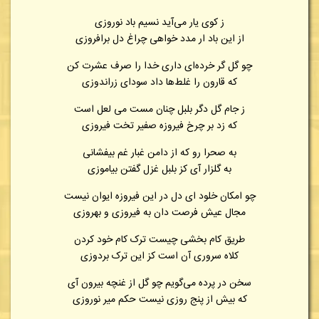
ز کوی یار می‌آید نسیم باد نوروزی
از این باد ار مدد خواهی چراغ دل برافروزی
چو گل گر خرده‌ای داری خدا را صرف عشرت کن
که قارون را غلط‌ها داد سودای زراندوزی
ز جام گل دگر بلبل چنان مست می لعل است
که زد بر چرخ فیروزه صفیر تخت فیروزی
به صحرا رو که از دامن غبار غم بیفشانی
به گلزار آی کز بلبل غزل گفتن بیاموزی
چو امکان خلود ای دل در این فیروزه ایوان نیست
مجال عیش فرصت دان به فیروزی و بهروزی
طریق کام بخشی چیست ترک کام خود کردن
کلاه سروری آن است کز این ترک بردوزی
سخن در پرده می‌گویم چو گل از غنچه بیرون آی
که بیش از پنج روزی نیست حکم میر نوروزی