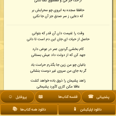
از خدا جز می و معشوق تمنا نکنی
حافظا سجده به ابروی چو محرابش بر
که دعایی ز سر صدق جز آن جا نکنی
وقت را غنیمت دان آن قدر که بتوانی
حاصل از حیات ای جان این دم است تا دانی
کام بخشی گردون عمر در عوض دارد
جهد کن که از دولت داد عیش بستانی
باغبان چو من زین جا بگذرم حرامت باد
گر به جای من سروی غیر دوست بنشانی
زاهد پشیمان را ذوق باده خواهد کشت
عاقلا مکن کاری کآورد پشیمانی
☺︎
📖
☎
محتسب نمی‌داند این قدر که صوفی را
قفسه کتاب‌ها
پشتیبانی
پروفایل
جنس خانگی باشد همچو لعل رمانی
📚
📱
دانلود اپلیکیشن
دانلود همه کتاب‌ها
با دعای شبخیزان ای شکردهان مستیز