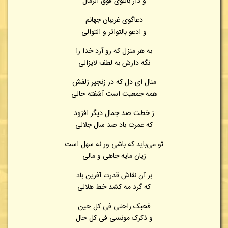
و دار باللوی فوق الرمال
دعاگوی غریبان جهانم
و ادعو بالتواتر و التوالی
به هر منزل که رو آرد خدا را
نگه دارش به لطف لایزالی
منال ای دل که در زنجیر زلفش
همه جمعیت است آشفته حالی
ز خطت صد جمال دیگر افزود
که عمرت باد صد سال جلالی
تو می‌باید که باشی ور نه سهل است
زیان مایه جاهی و مالی
بر آن نقاش قدرت آفرین باد
که گرد مه کشد خط هلالی
فحبک راحتی فی کل حین
و ذکرک مونسی فی کل حال