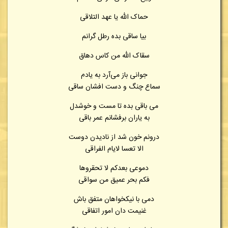
حماک الله یا عهد التلاقی
بیا ساقی بده رطل گرانم
سقاک الله من کاس دهاق
جوانی باز می‌آرد به یادم
سماع چنگ و دست افشان ساقی
می باقی بده تا مست و خوشدل
به یاران برفشانم عمر باقی
درونم خون شد از نادیدن دوست
الا تعسا لایام الفراقی
دموعی بعدکم لا تحقروها
فکم بحر عمیق من سواقی
دمی با نیکخواهان متفق باش
غنیمت دان امور اتفاقی