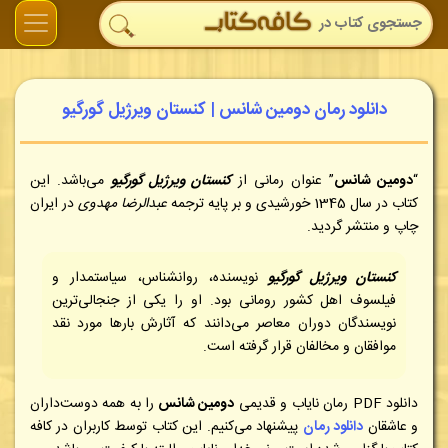
دانلود رمان دومین شانس | کنستان ویرژیل گورگیو
“
دومین شانس
” عنوان رمانی از
کنستان ویرژیل گورگیو
می‌باشد. این
کتاب در سال 1345 خورشیدی و بر پایه ترجمه
عبدالرضا مهدوی
در ایران
چاپ و منتشر گردید
.
کنستان ویرژیل گورگیو
نویسنده، روانشناس، سیاستمدار و
فیلسوف اهل کشور رومانی بود. او را یکی از جنجالی‌ترین
نویسندگان دوران معاصر می‌دانند که آثارش بارها مورد نقد
موافقان و مخالفان قرار گرفته است.
دانلود PDF رمان نایاب و قدیمی
دومین شانس
را به همه دوست‌داران
و عاشقان
دانلود رمان
پیشنهاد می‌کنیم. این کتاب توسط کاربران در کافه