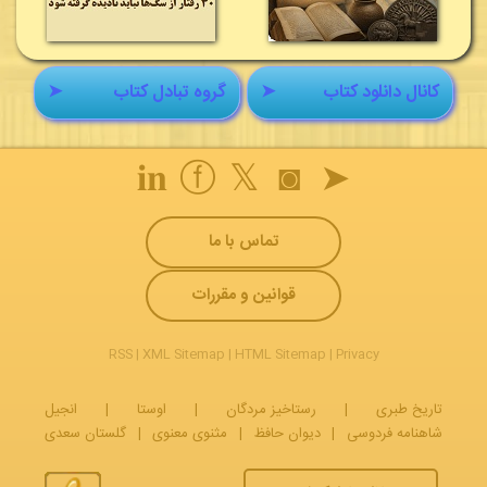
کانال دانلود کتاب
➤
گروه تبادل کتاب
➤
𝐢𝐧
ⓕ
𝕏
◙
➤
تماس با ما
قوانین و مقررات
RSS
|
XML Sitemap
|
HTML Sitemap
|
Privacy
تاریخ طبری
|
رستاخیز مردگان
|
اوستا
|
انجیل
شاهنامه فردوسی
|
دیوان حافظ
|
مثنوی معنوی
|
گلستان سعدی