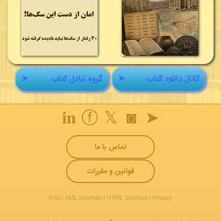
کانال دانلود کتاب
➤
گروه تبادل کتاب
➤
𝐢𝐧
ⓕ
𝕏
◙
➤
تماس با ما
قوانین و مقررات
RSS
|
XML Sitemap
|
HTML Sitemap
|
Privacy