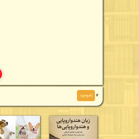
＃
ناموجود