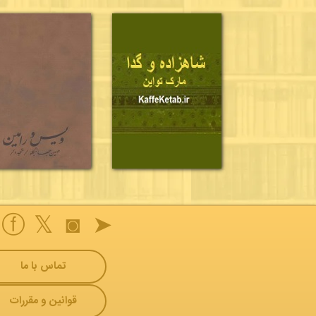
ⓕ
𝕏
◙
➤
تماس با ما
قوانین و مقررات