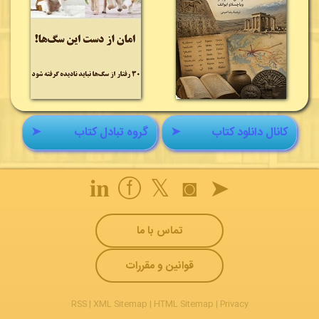
کانال دانلود کتاب
➤
گروه تبادل کتاب
➤
𝐢𝐧
ⓕ
𝕏
◙
➤
تماس با ما
قوانین و مقررات
RSS
|
XML Sitemap
|
HTML Sitemap
|
Privacy