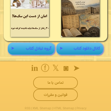
کانال دانلود کتاب
➤
گروه تبادل کتاب
➤
𝐢𝐧
ⓕ
𝕏
◙
➤
تماس با ما
قوانین و مقررات
RSS
|
XML Sitemap
|
HTML Sitemap
|
Privacy