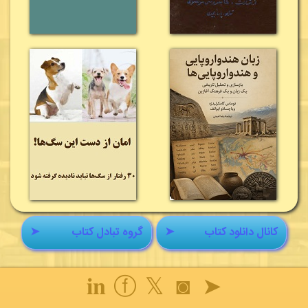
کانال دانلود کتاب
➤
گروه تبادل کتاب
➤
𝐢𝐧
ⓕ
𝕏
◙
➤