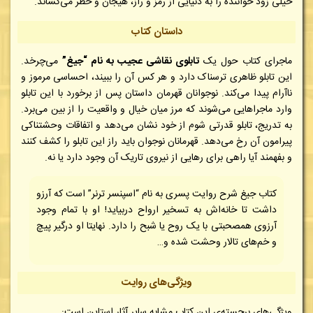
خیلی زود خواننده را به دنیایی از رمز و راز، هیجان و خطر می‌کشاند.
داستان کتاب
ماجرای کتاب حول یک
تابلوی نقاشی عجیب به نام “جیغ”
می‌چرخد.
این تابلو ظاهری ترسناک دارد و هر کس آن را ببیند، احساسی مرموز و
ناآرام پیدا می‌کند. نوجوانان قهرمان داستان پس از برخورد با این تابلو
وارد ماجراهایی می‌شوند که مرز میان خیال و واقعیت را از بین می‌برد.
به تدریج، تابلو قدرتی شوم از خود نشان می‌دهد و اتفاقات وحشتناکی
پیرامون آن رخ می‌دهد. قهرمانان نوجوان باید راز این تابلو را کشف کنند
و بفهمند آیا راهی برای رهایی از نیروی تاریک آن وجود دارد یا نه.
کتاب جیغ شرح روایت پسری به نام “اسپنسر ترنر” است که آرزو
داشت تا خانه‌اش به تسخیر ارواح دربیاید! او با تمام وجود
آرزوی همصحبتی با یک روح یا شبح را دارد. نهایتا او درگیر پیچ
و خم‌های تالار وحشت شده و…
ویژگی‌های روایت
ویژگی‌های برجسته‌ی این کتاب مشابه سایر آثار استاین است: