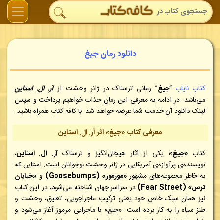
دانلود رمان جیغ
کتاب نایاب
“
جیغ
” رمانی ترسناک در ژانر وحشت از
آر. ال. استاین
می‌باشد. در ادامه به معرفی این رمان جذاب خواهیم پرداخت و سپس
لینک دانلود آن خدمت شما عرضه خواهد شد. با کافه کتاب همراه باشید.
معرفی کتاب «جیغ» اثر آر. ال. استاین
کتاب
«جیغ»
یکی از آثار هیجان‌انگیز و ترسناک
آر. ال. استاین
،
نویسنده‌ی پرآوازه‌ی آمریکایی در ژانر وحشت نوجوانان است. استاین که
به خاطر مجموعه‌های مشهور
«مورمور» (Goosebumps)
و
«خیابان
ترس» (Fear Street)
در سراسر جهان شناخته می‌شود، در این کتاب
نیز همان سبک خاص خود یعنی ترکیب ماجراجویی، تعلیق، وحشت و
طنز سیاه را به کار برده است. «جیغ» با ماجرایی مرموز آغاز می‌شود و