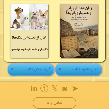
کانال دانلود کتاب
➤
گروه تبادل کتاب
➤
𝐢𝐧
ⓕ
𝕏
◙
➤
تماس با ما