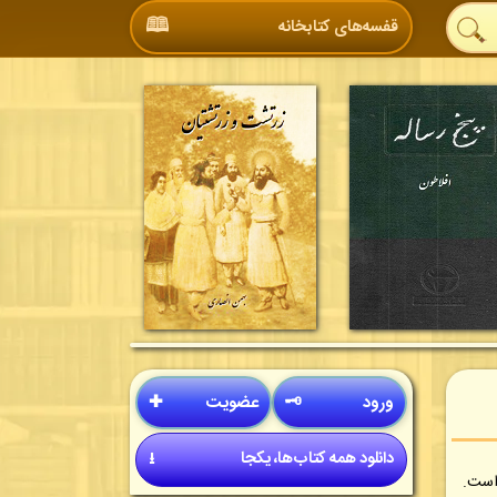
🕮
قفسه‌های کتابخانه
ورود
🗝
عضویت
✚
دانلود همه کتاب‌ها، یکجا
⭳
است.