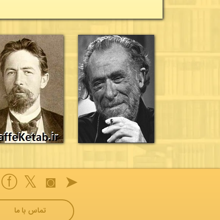
ⓕ
𝕏
◙
➤
تماس با ما