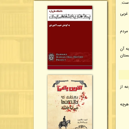
است.
غربی
 مردم
ه آن
لستان
ه از
هرچه