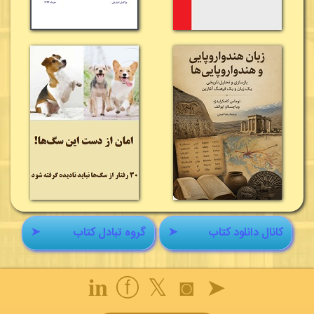
کانال دانلود کتاب
➤
گروه تبادل کتاب
➤
𝐢𝐧
ⓕ
𝕏
◙
➤