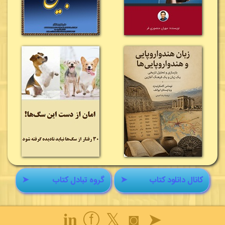
کانال دانلود کتاب
➤
گروه تبادل کتاب
➤
𝐢𝐧
ⓕ
𝕏
◙
➤