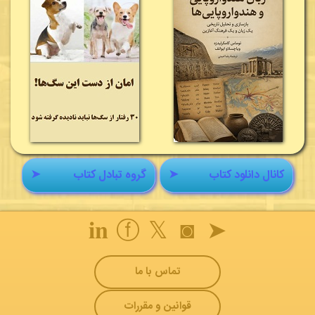
کانال دانلود کتاب
➤
گروه تبادل کتاب
➤
𝐢𝐧
ⓕ
𝕏
◙
➤
تماس با ما
قوانین و مقررات