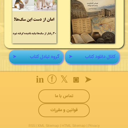
کانال دانلود کتاب
➤
گروه تبادل کتاب
➤
𝐢𝐧
ⓕ
𝕏
◙
➤
تماس با ما
قوانین و مقررات
RSS
|
XML Sitemap
|
HTML Sitemap
|
Privacy