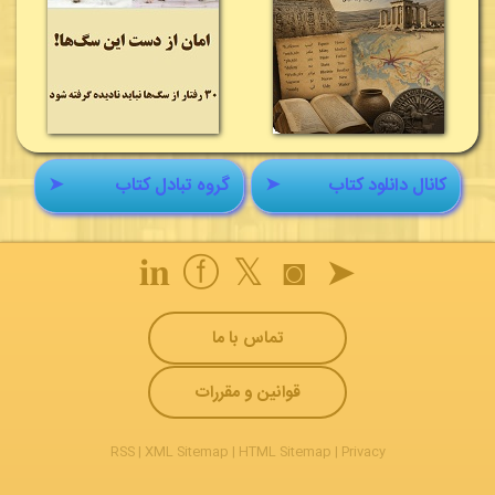
کانال دانلود کتاب
➤
گروه تبادل کتاب
➤
𝐢𝐧
ⓕ
𝕏
◙
➤
تماس با ما
قوانین و مقررات
RSS
|
XML Sitemap
|
HTML Sitemap
|
Privacy