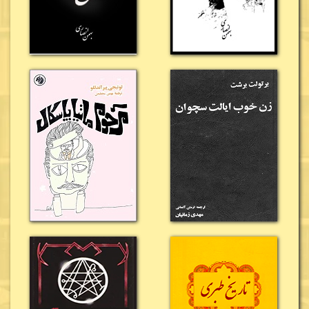
سرمایه‌گذاران، مهاجران و ماجراجویان، سختی‌های ساخت
راه‌آهن، رقابت‌های اقتصادی، خطر حملات راهزنان،
مشکلات طبیعی و امید انسان‌هایی را دنبال می‌کند که
رؤیای ساخت آمریکایی نوین را در سر داشتند. همین تلفیق
تاریخ و داستان، کتاب را به اثری جذاب و پرکشش تبدیل
کرده است.
یکی دیگر از جنبه‌های ارزشمند کتاب، نمایش
گذار آمریکا از
غرب وحشی به جامعه‌ای قانون‌مند و صنعتی
است. در
فرهنگ عامه، غرب آمریکا معمولاً با کابوی‌ها، دوئل‌های
خیابانی، تب طلا و بی‌قانونی شناخته می‌شود؛ اما نویسنده
نشان می‌دهد که پایان این دوره نه با جنگ، بلکه با توسعه
زیرساخت‌ها، گسترش حمل‌ونقل، رونق تجارت و استقرار
حکومت مرکزی رقم خورد. راه‌آهن، بیش از هر عامل دیگری،
توانست شهرهای پراکنده را به هم متصل کند، مهاجرت را
تسهیل سازد و امنیت و نظم را به مناطق غربی بازگرداند.
از سوی دیگر، مطالعه این کتاب تنها برای علاقه‌مندان به
تاریخ آمریکا جذاب نیست.
اسب آتشی در غرب
در حقیقت
روایتی از نقش فناوری در تغییر سرنوشت ملت‌هاست. این