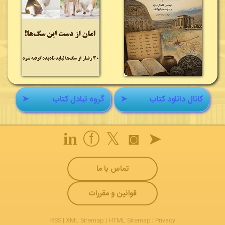
می‌دهد؛ پروژه‌ای که نه‌تنها چهره آمریکا، بلکه مسیر اقتصاد
جهانی را نیز دگرگون کرد.
معرفی نویسنده کتاب
روبرت اولمان
از نویسندگانی است که علاقه ویژه‌ای به
روایت داستان‌های تاریخی و بازآفرینی رویدادهای مهم
گذشته دارد. او در
اسب آتشی در غرب
با ترکیب
واقعیت‌های تاریخی و عناصر داستانی، اثری خلق کرده
کانال دانلود کتاب
➤
گروه تبادل کتاب
➤
است که هم ارزش ادبی دارد و هم اطلاعات مفیدی درباره
یکی از مهم‌ترین دوره‌های تاریخ ایالات متحده در اختیار
خواننده قرار می‌دهد. همین ویژگی سبب شده است این
𝐢𝐧
ⓕ
𝕏
◙
➤
کتاب، علاوه بر علاقه‌مندان به رمان، برای دوستداران تاریخ،
صنعت و تمدن نیز اثری خواندنی و ارزشمند باشد.
تماس با ما
قوانین و مقررات
RSS
|
XML Sitemap
|
HTML Sitemap
|
Privacy