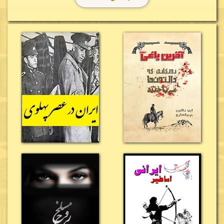
است که
تمدن تنها با ثروت یا منابع طبیعی به وجود نمی‌آید،
بلکه زیرساخت‌های ارتباطی و حمل‌ونقل نقش اساسی در
توسعه کشورها دارند.
نویسنده به زیبایی نشان می‌دهد که
چگونه ساخت راه‌آهن سراسری آمریکا توانست شرق و غرب
این سرزمین پهناور را به یکدیگر متصل کند و زمینه‌ساز
شکل‌گیری اقتصادی قدرتمند، توسعه شهرها، رونق تجارت و
گسترش صنعت شود.
عنوان
«اسب آتشی»
نیز اشاره‌ای شاعرانه به لوکوموتیوهای
بخار دارد؛ ماشین‌هایی که برای مردم آن دوران شگفت‌انگیز
بودند و با دود، آتش و صدای مهیب خود، نماد ورود عصر
صنعت محسوب می‌شدند. این اسب‌های آهنین نه‌تنها
مسیر سفر و تجارت را دگرگون کردند، بلکه تاریخ آمریکا را نیز
وارد مرحله‌ای تازه ساختند؛ مرحله‌ای که بسیاری از مورخان
آن را نقطه آغاز تبدیل شدن ایالات متحده به یکی از
قدرت‌های بزرگ صنعتی جهان می‌دانند.
روبرت اولمان در این رمان، تنها به توصیف پیشرفت‌های
فنی نمی‌پردازد، بلکه تصویری زنده از زندگی مردم آن دوران
ارائه می‌دهد. خواننده در کنار مهندسان، کارگران،