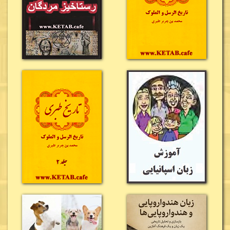
اثر نشان می‌دهد چگونه یک نوآوری بزرگ می‌تواند ساختار
اقتصادی، اجتماعی و حتی فرهنگی یک کشور را متحول
کند؛ موضوعی که هنوز نیز در دنیای امروز اهمیت فراوانی
دارد.
ترجمه
احمد مرعشی
نیز از نقاط قوت نسخه فارسی کتاب
محسوب می‌شود. مترجم کوشیده است ضمن حفظ فضای
تاریخی و داستانی اثر، نثری روان و خواندنی ارائه دهد تا
مخاطب فارسی‌زبان بتواند بدون دشواری با جریان داستان
همراه شود. اگرچه تاریخ دقیق انتشار نسخه فارسی
مشخص نیست، اما شواهد نشان می‌دهد این ترجمه
متعلق به چند دهه پیش است و امروزه در شمار کتاب‌های
نایاب و ارزشمند قرار می‌گیرد.
اگر به مطالعه
رمان تاریخی، تاریخ آمریکا، انقلاب صنعتی،
راه‌آهن سراسری آمریکا، غرب وحشی، تاریخ تمدن، توسعه
اقتصادی و آثار کلاسیک تاریخی
علاقه‌مند هستید، کتاب
اسب آتشی در غرب
می‌تواند انتخابی بسیار مناسب باشد.
این کتاب علاوه بر روایت داستانی جذاب، تصویری واقعی
از یکی از مهم‌ترین پروژه‌های عمرانی تاریخ جهان ارائه