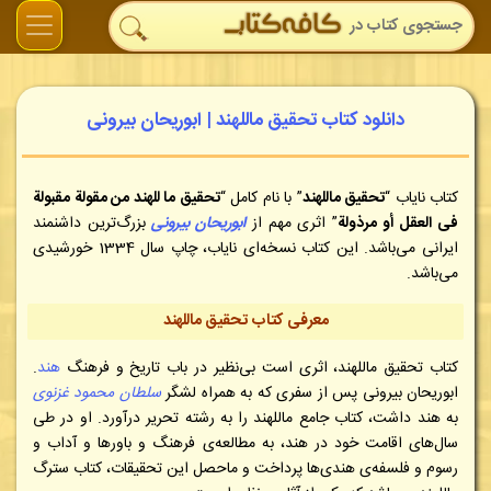
دانلود کتاب تحقیق ماللهند | ابوریحان بیرونی
کتاب نایاب “
تحقیق ماللهند
” با نام کامل “
تحقیق ما للهند من مقولة مقبولة
فی العقل أو مرذولة
” اثری مهم از
ابوریحان بیرونی
بزرگ‌ترین داشنمند
ایرانی می‌باشد. این کتاب نسخه‌ای نایاب، چاپ سال 1334 خورشیدی
می‌باشد.
معرفی کتاب تحقیق ماللهند
کتاب
تحقیق ماللهند
، اثری است بی‌نظیر در باب تاریخ و فرهنگ
هند
.
ابوریحان بیرونی پس از سفری که به همراه لشگر
سلطان محمود غزنوی
به هند داشت، کتاب جامع ماللهند را به رشته تحریر درآورد. او در طی
سال‌های اقامت خود در هند، به مطالعه‌ی فرهنگ و باورها و آداب و
رسوم و فلسفه‌ی هندی‌ها پرداخت و ماحصل این تحقیقات، کتاب سترگ