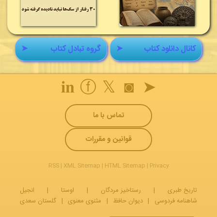
کانال دانلود کتاب
➤
گروه تبادل کتاب
➤
𝐢𝐧
ⓕ
𝕏
◙
➤
تماس با ما
قوانین و مقررات
RSS
|
XML Sitemap
|
HTML Sitemap
|
Privacy
تاریخ طبری
|
رستاخیز مردگان
|
اوستا
|
انجیل
شاهنامه فردوسی
|
دیوان حافظ
|
مثنوی معنوی
|
گلستان سعدی