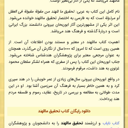
ماللهند می‌باشد که یکی از آثار بی‌نظیر اوست.
نام کامل این کتاب به عربی:
تحقیق ما للهند من مقولة مقبولة فی العقل
أو مرذولة
است که به فارسی به اختصار تحقیق ماللهند خوانده می‌شود.
این اثر یکی از مشهورترین آثار ابوریحان بیرونی دانشمند بزرگ ایرانی
است و دربارهٔ گذشته و فرهنگ هند می‌باشد.
اهمیت کتاب ماللهند در معتبر و مستند بودن اطلاعات آن است. از
همین روی است که تا امروز که 1000سال از نگارش آن می‌گذرد، همچنان
به عنوان مرجعی معتبر برای پژوهشگران هندشناس شناخته می‌شود.
جناب ابوریحان این کتاب را پس از سفری که همراه لشکر سلطان محمود
غزنوی به هند داشت، مرقوم فرمودند.
در واقع ابوریحان بیرونی سال‌های زیادی از عمر خویش را در هند سپری
کرد و به همین خاطر بسیار به فرهنگ آن سرزمین آشنا بود. او در این
مدت طولانی به مطالعه و بررسی در تاریخ، عقاید، رسوم و فلسفه مردم
هند پرداخت.
دانلود رایگان کتاب تحقیق ماللهند
کتاب نایاب
و ارزشمند
تحقیق ماللهند
را به دانشجویان و پژوهشگران