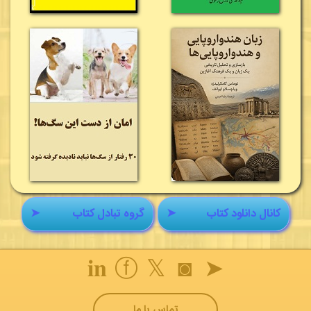
کانال دانلود کتاب
➤
گروه تبادل کتاب
➤
𝐢𝐧
ⓕ
𝕏
◙
➤
تماس با ما