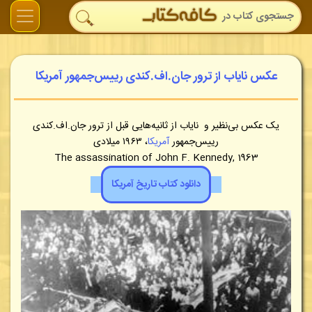
عکس نایاب از ترور جان.اف.کندی رییس‌جمهور آمریکا
یک عکس بی‌نظیر و نایاب از ثانیه‌هایی قبل از ترور جان.اف.کندی
رییس‌جمهور
آمریکا
، ١٩۶٣ میلادی
The assassination of John F. Kennedy, 1963
دانلود کتاب تاریخ آمریکا