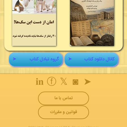
کانال دانلود کتاب
➤
گروه تبادل کتاب
➤
𝐢𝐧
ⓕ
𝕏
◙
➤
تماس با ما
قوانین و مقررات