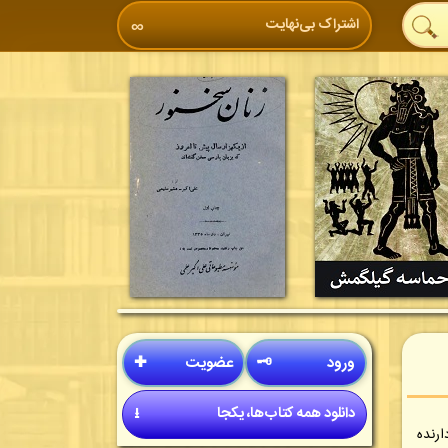
اشتراک بی‌نهایت
∞
ورود
🗝
عضویت
✚
دانلود همه کتاب‌ها، یکجا
⭳
ردارنده