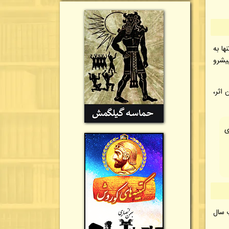
ها به
امه‌نویسان پیشرو
 اثر،
ی
پ سال