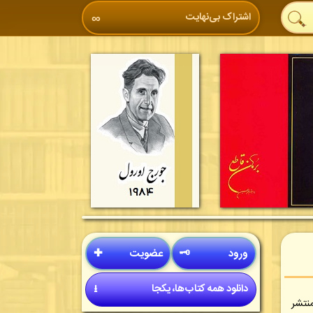
اشتراک بی‌نهایت
∞
ورود
🗝
عضویت
✚
دانلود همه کتاب‌ها، یکجا
⭳
و منتشر