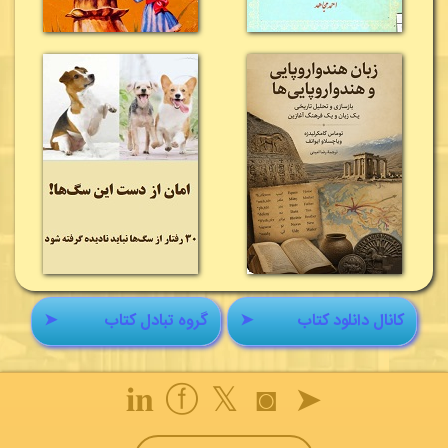
کانال دانلود کتاب
➤
گروه تبادل کتاب
➤
𝐢𝐧
ⓕ
𝕏
◙
➤