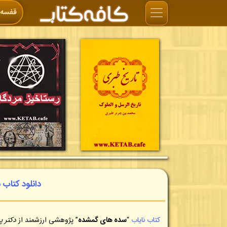
قفسه‌ه
دانلود کتا
کتاب نایاب
“
سده های گمشده
” پژوهشی ارزشمند از
دکتر پ