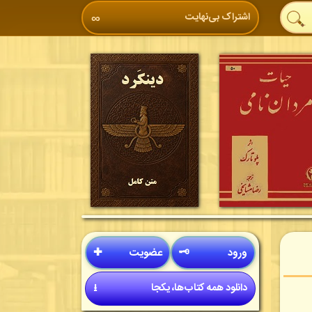
اشتراک بی‌نهایت
∞
ورود
🗝
عضویت
✚
دانلود همه کتاب‌ها، یکجا
⭳