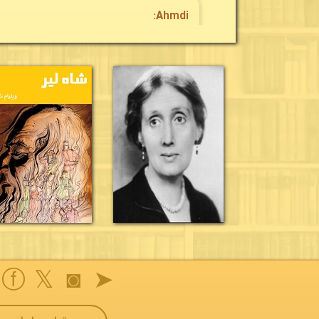
Ahmdi:
بسیار عالی مچکرم از گذاشتن این کتاب ارزشمند
ⓕ
𝕏
◙
➤