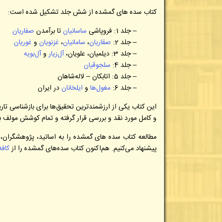
کتاب سده های گمشده از شش جلد تشکیل شده است:
– جلد 1: فروپاشی
ساسانیان
تا برآمدن
صفاریان
– جلد 2:
صقاریان
،
سامانیان
،
غزنویان
و
غوریان
– جلد 3: دیلمیان، علویان،
آل‌زیار
و
آل‌بویه
– جلد 4:
سلجوقیان
– جلد 5: اتابکان – لاله‌شاهان
– جلد 6:
مغول‌ها
و
ایلخانان
در ایران
این کتاب یکی از ارزشمندترین تحقیق‌ها برای بازشناسی تا
و کامل مورد نقد و بررسی قرار گرفته و تمام کوشش مولف بر 
مطالعه کتاب
سده
های گمشده
را به اساتید، پژوهشگران
پیشنهاد می‌کنیم. هم‌اکنون کتاب سده‌های گمشده را از
کافه