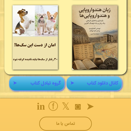
کانال دانلود کتاب
➤
گروه تبادل کتاب
➤
𝐢𝐧
ⓕ
𝕏
◙
➤
تماس با ما