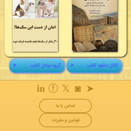
کانال دانلود کتاب
➤
گروه تبادل کتاب
➤
𝐢𝐧
ⓕ
𝕏
◙
➤
تماس با ما
قوانین و مقررات